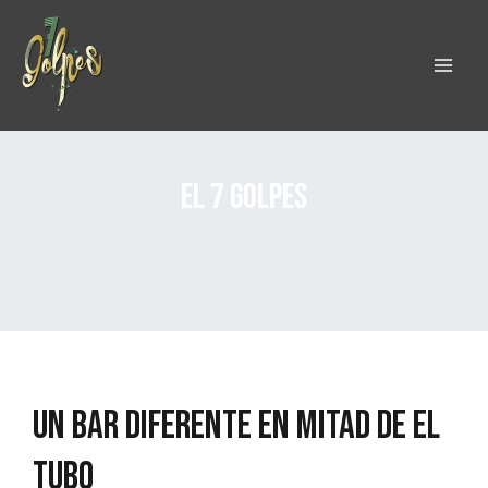
Ir
MAI
al
ME
contenido
El 7 Golpes
Un bar diferente en mitad de El
Tubo